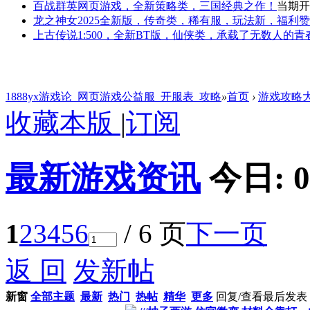
百战群英
网页游戏，全新策略类，三国经典之作！
当期开
龙之神女
2025全新版，传奇类，稀有服，玩法新，福利
上古传说
1:500，全新BT版，仙侠类，承载了无数人的
1888yx游戏论_网页游戏公益服_开服表_攻略
»
首页
›
游戏攻略
收藏本版
|
订阅
最新游戏资讯
今日:
0
1
2
3
4
5
6
/ 6 页
下一页
返 回
发新帖
新窗
全部主题
最新
热门
热帖
精华
更多
回复/查看
最后发表