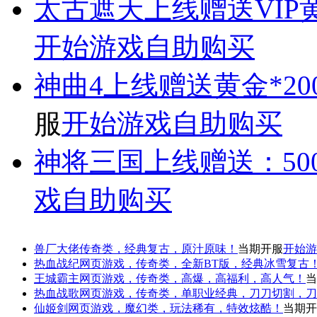
太古遮天
上线赠送VIP黄
开始游戏
自助购买
神曲4
上线赠送黄金*200
服
开始游戏
自助购买
神将三国
上线赠送：500
戏
自助购买
兽厂大佬
传奇类，经典复古，原汁原味！
当期开服
开始游
热血战纪
网页游戏，传奇类，全新BT版，经典冰雪复古
王城霸主
网页游戏，传奇类，高爆，高福利，高人气！
当
热血战歌
网页游戏，传奇类，单职业经典，刀刀切割，刀
仙姬剑
网页游戏，魔幻类，玩法稀有，特效炫酷！
当期开