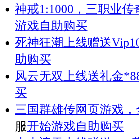
神戒
1:1000，三职
游戏
自助购买
死神狂潮
上线赠送Vip1
助购买
风云无双
上线送礼金*88
买
三国群雄传
网页游戏，全
服
开始游戏
自助购买