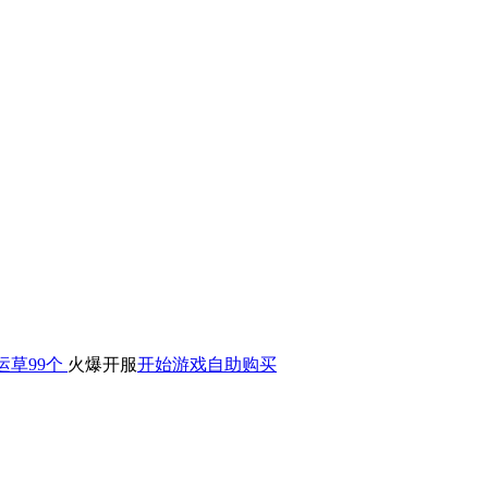
运草99个
火爆开服
开始游戏
自助购买