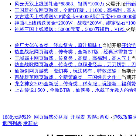
风云无双
上线送礼金*88888、银两*1000万
火爆开服
开始
三国群雄传
网页游戏，全新BT版，1:1000，高福利，高
太古遮天
上线赠送VIP黄金卡+50000绑定元宝+1000000
神曲4
上线赠送黄金*2000W，战魂*200W，绑定钻石*100
神将三国
上线赠送：50000元宝，5000万铜币，VIP5
火爆
兽厂大佬
传奇类，经典复古，原汁原味！
当期开服
开始游
热血战纪
网页游戏，传奇类，全新BT版，经典冰雪复古
王城霸主
网页游戏，传奇类，高爆，高福利，高人气！
当
热血战歌
网页游戏，传奇类，单职业经典，刀刀切割，刀
仙姬剑
网页游戏，魔幻类，玩法稀有，特效炫酷！
当期开
百战群英
网页游戏，全新策略类，三国经典之作！
当期开
龙之神女
2025全新版，传奇类，稀有服，玩法新，福利
上古传说
1:500，全新BT版，仙侠类，承载了无数人的
1888yx游戏论_网页游戏公益服_开服表_攻略
»
首页
›
游戏攻略
返回列表
发新帖