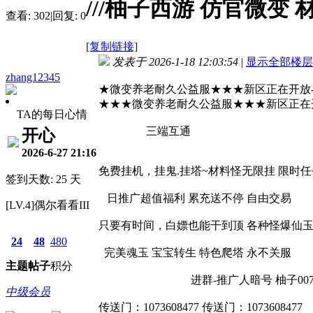
///柚子西游 仿官微变
查看:
302
|
回复:
0
[复制链接]
发表于 2026-1-18 12:03:54
|
显示全部楼层
zhang12345
★微变养老耐久公益服★★★新区正在开放--【裙
★★★微变养老耐久公益服★★★新区正在开放--
TA的每日心情
三端互通
开心
2026-6-27 21:16
免费挂机，挂鬼.挂塔~材料怪无限挂 限时
签到天数: 25 天
日推广超值福利 累充送不停 自由交易
[LV.4]偶尔看看III
只要有时间，白嫖也能干到顶 各种怪爆仙
24
48
480
完美魂玉 宝宝转生 特色爬塔 永不关服
主题
帖子
积分
进群-推广人暗号 柚子00
中级会员
传送门：1073608477 传送门：1073608477