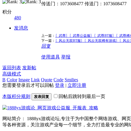
传送门：1073608477 传送门：1073608477
积分
480
发消息
上一篇：
〖武尊〗〖武尊公益服〗〖武尊BT服〗〖武尊
下一篇：
〖风云无双BT服〗〖风云无双稀有游戏〗〖风云
回复
使用道具
举报
返回列表
发新帖
高级模式
B
Color
Image
Link
Quote
Code
Smilies
您需要登录后才可以回帖
登录
|
立即注册
本版积分规则
回帖后跳转到最后一页
发表回复
网站简介： 1888yx游戏论坛,专注于为中国整个网络游戏
等各种资源，关注游戏产业每一个细节，全力打造最专业的网