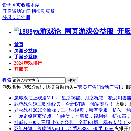
设为首页
收藏本站
开启辅助访问
切换到窄版
登录
立即注册
首页
页游公益服
手游公益服
2024游戏排行
开服表
搜索
搜索
游戏名称
游戏介绍，快捷自助购买--
[套黄广告]
[滚动广告]
开服
魔域永恒
上线送VIP3，星之祝福、月之祝福，极品幻兽
武尊
战法道三职业经典，全新BT版，独家专服！
火爆开
烈火战神
2026全新版，三职业经典，稀有专服，长久，
仙梦奇缘
网页游戏，仙侠类，全新版，福利好，折扣高，
神戒
1:1000，三职业传奇经典，全新BT版，稀有专服！
死神狂潮
上线赠送Vip10、金币26888、银币100w
火爆开