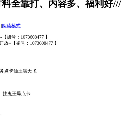
 材料全靠打、内容多、福利好///
|
阅读模式
号：1073608477 】
【裙号：1073608477 】
任务点卡仙玉满天飞
玉 挂鬼王爆点卡
7