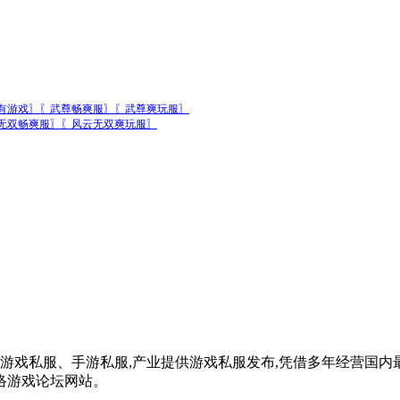
稀有游戏〗〖武尊畅爽服〗〖武尊爽玩服〗
无双畅爽服〗〖风云无双爽玩服〗
、网页游戏私服、手游私服,产业提供游戏私服发布,凭借多年经营
络游戏论坛网站。