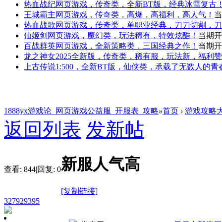
热血战纪
网页游戏，传奇类，全新BT版，经典冰雪复古
王城霸主
网页游戏，传奇类，高爆，高福利，高人气！
当
热血战歌
网页游戏，传奇类，单职业经典，刀刀切割，刀
仙姬剑
网页游戏，魔幻类，玩法稀有，特效炫酷！
当期开
百战群英
网页游戏，全新策略类，三国经典之作！
当期开
龙之神女
2025全新版，传奇类，稀有服，玩法新，福利
上古传说
1:500，全新BT版，仙侠类，承载了无数人的
1888yx游戏论_网页游戏公益服_开服表_攻略
»
首页
›
游戏攻略
返回列表
发新帖
新服人气高
查看:
844
|
回复:
0
[复制链接]
327929395