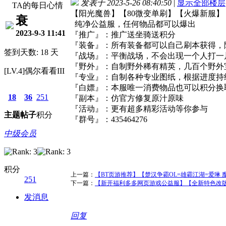
发表于 2023-5-26 08:40:50
|
显示全部楼层
TA的每日心情
【阳光魔兽】【80微变单刷】【火爆新服】
衰
纯净公益服，任何物品都可以爆出
2023-9-3 11:41
『推广』：推广送坐骑送积分
『装备』：所有装备都可以自己刷本获得，
签到天数: 18 天
『战场』：平衡战场，不会出现一个人打一
『野外』：自制野外稀有精英，几百个野外
[LV.4]偶尔看看III
『专业』：自制各种专业图纸，根据进度持
『白嫖』：本服唯一消费物品也可以积分换
18
36
251
『副本』：仿官方修复原汁原味
『活动』：更有超多精彩活动等你参与
主题
帖子
积分
『群号』：435464276
中级会员
积分
上一篇：
【BT页游推荐】【楚汉争霸OL=雄霸江湖=爱琳 魔龙之
251
下一篇：
【新开福利多多网页游戏公益服】【全新特色改版
发消息
回复