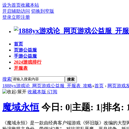
设为首页
收藏本站
开启辅助访问
切换到窄版
登录
立即注册
首页
页游公益服
手游公益服
2024游戏排行
开服表
搜索
搜索
1888yx游戏论_网页游戏公益服_开服表_攻略
»
首页
›
网页游戏
收藏本版
|
订阅
魔域永恒
今日:
0
|
主题:
1
|
排名:
《魔域永恒》是一款由经典客户端游戏《怀旧版》改编的大型网
扮演救世主身份，带领“幻兽”，对抗混乱恶魔，平息战争，抵