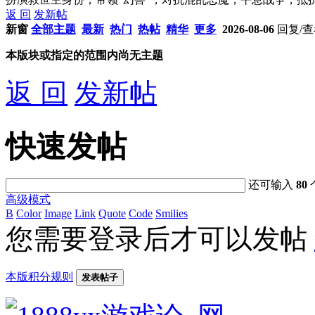
返 回
发新帖
新窗
全部主题
最新
热门
热帖
精华
更多
2026-08-06
回复/
本版块或指定的范围内尚无主题
返 回
发新帖
快速发帖
还可输入
80
高级模式
B
Color
Image
Link
Quote
Code
Smilies
您需要登录后才可以发帖
本版积分规则
发表帖子